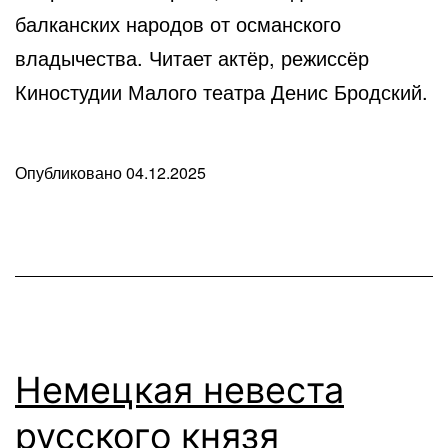
балканских народов от османского
владычества. Читает актёр, режиссёр
Киностудии Малого театра Денис Бродский.
Опубликовано
04.12.2025
В
рубрике
Любопытные
факты
Немецкая невеста
русского князя