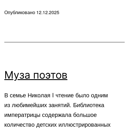
Опубликовано
12.12.2025
В
рубрике
Любопытные
факты
Муза поэтов
В семье Николая I чтение было одним
из любимейших занятий. Библиотека
императрицы содержала большое
количество детских иллюстрированных