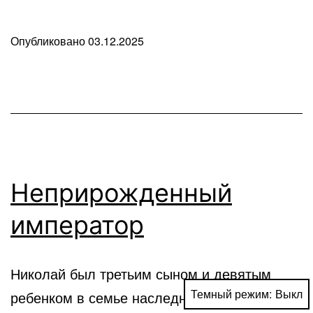
Опубликовано
03.12.2025
В
рубрике
Любопытные
факты
Неприрожденный
император
Николай был третьим сыном и девятым
Темный режим:
ребенком в семье наследника русского