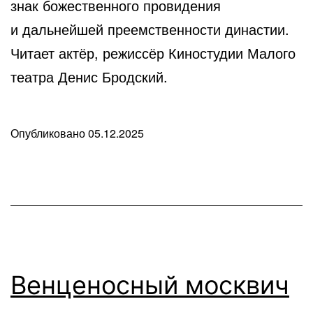
знак божественного провидения
и дальнейшей преемственности династии.
Читает актёр, режиссёр Киностудии Малого
театра Денис Бродский.
Опубликовано
05.12.2025
В
рубрике
Любопытные
факты
Венценосный москвич