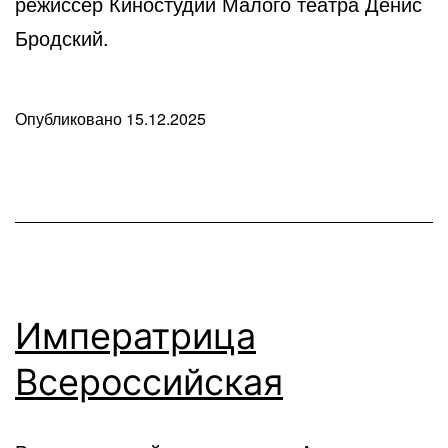
режиссёр Киностудии Малого театра Денис
Бродский.
Опубликовано
15.12.2025
В
рубрике
Любопытные
факты
Императрица
Всероссийская