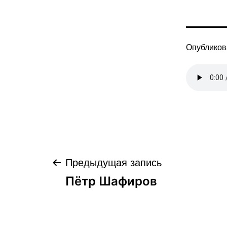
Опублико
Навигация
Предыдущая запись
Пётр Шафиров
по