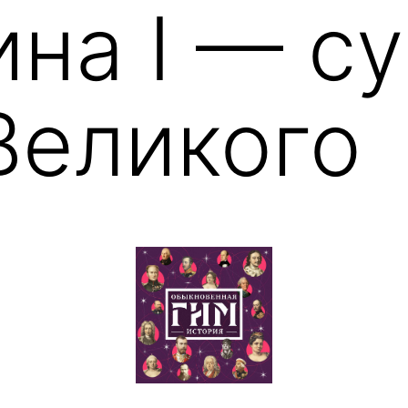
ина I — с
Великого