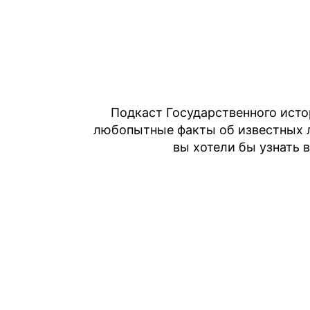
Перейти
к
содержимому
Подкаст Государственного исто
любопытные факты об известных л
вы хотели бы узнать