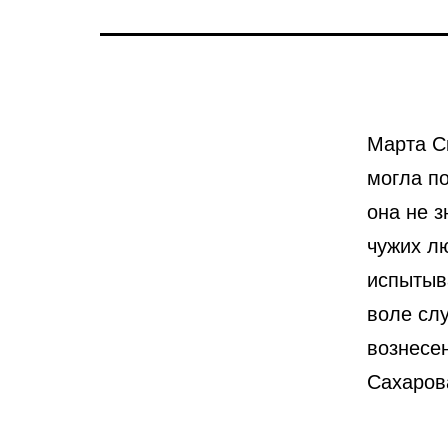
Марта Ск
могла п
она не з
чужих лю
испытыва
воле сл
вознесе
Сахаров