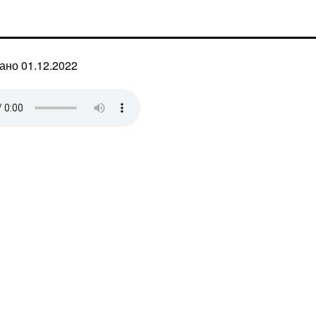
вано
01.12.2022
В
рубрике
Любопытные
факты