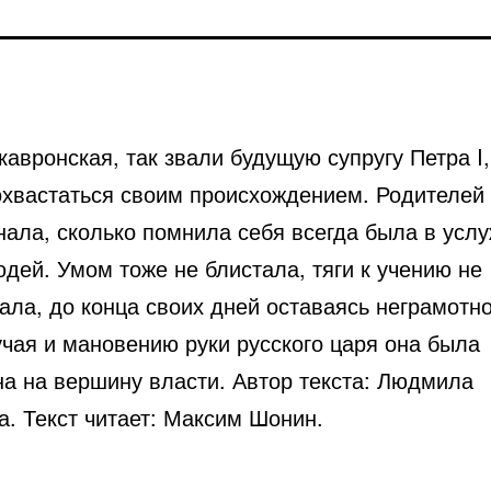
авронская, так звали будущую супругу Петра I,
охвастаться своим происхождением. Родителей
нала, сколько помнила себя всегда была в усл
дей. Умом тоже не блистала, тяги к учению не
ла, до конца своих дней оставаясь неграмотно
учая и мановению руки русского царя она была
на на вершину власти. Автор текста: Людмила
а. Текст читает: Максим Шонин.