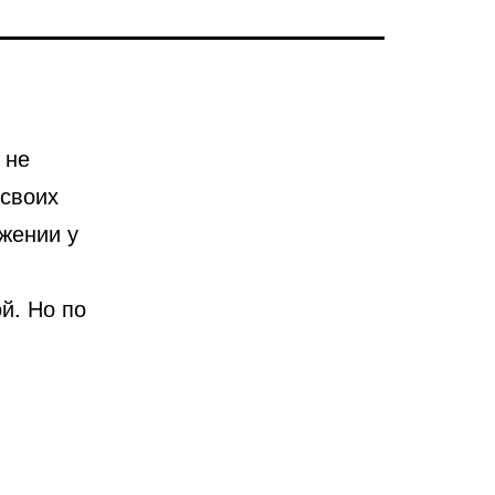
 не
 своих
ужении у
й. Но по