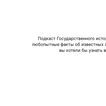
Перейти
к
содержимому
Подкаст Государственного исто
любопытные факты об известных л
вы хотели бы узнать