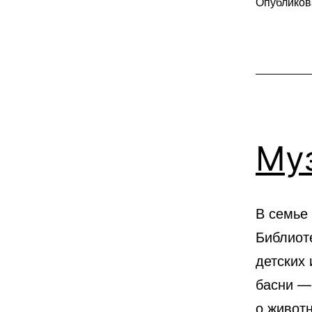
Опублико
В
рубрике
Любопытн
факты
Муз
В семье
Библиот
детских
басни —
о живот