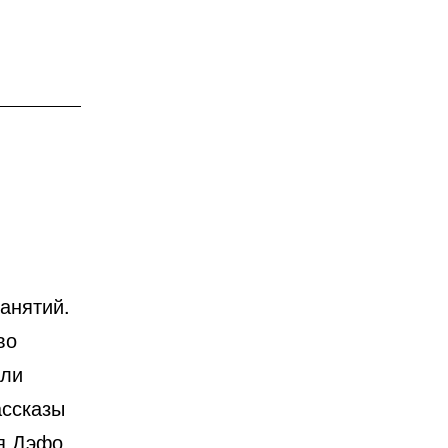
анятий.
во
али
ассказы
я Дэфо