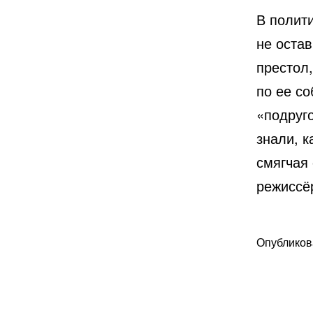
В полит
не остав
престол
по ее со
«подруг
знали, к
смягчая 
режиссё
Опублико
В
рубрике
Любопытн