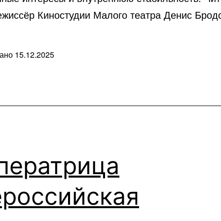
режиссёр Киностудии Малого театра Денис Брод
вано
15.12.2025
ые
ператрица
ероссийская