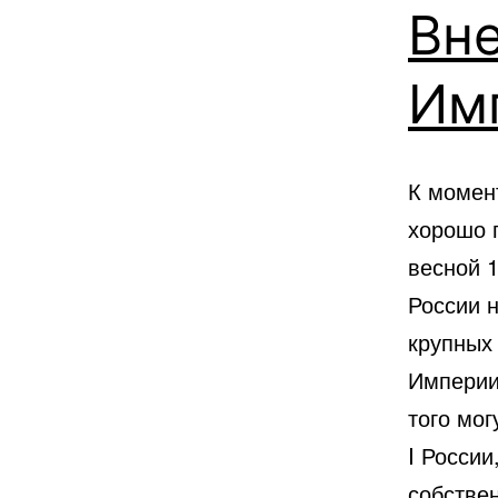
Вн
Им
К момен
хорошо 
весной 1
России 
крупных
Империи
того мо
I Росси
собстве