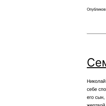
Опублико
В
рубрике
Любопытн
факты
Сем
Николай
себе спо
его сын,
жертвой