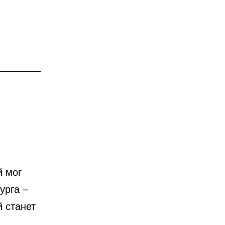
й мог
урга –
й станет