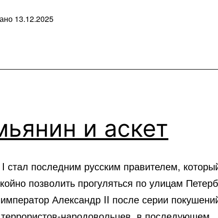
вано
13.12.2025
ые
ьянин и аскет
 I стал последним русским правителем, которы
койно позволить прогуляться по улицам Петерб
 император Александр II после серии покушени
 террористов-народовольцев, в последующем