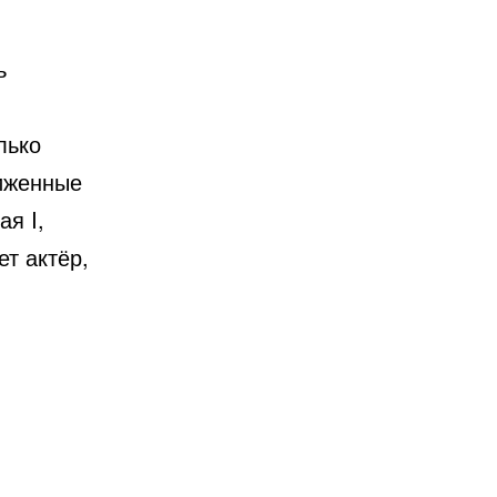
ь
лько
лиженные
ая I,
ет актёр,