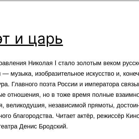
т и царь
равления Николая I стало золотым веком русск
 — музыка, изобразительное искусство и, конеч
ура. Главного поэта России и императора связ
ые отношения, но в тоже время полные взаимн
я, великодушия, независимой прямоты, достои
ого благородства. Читает актёр, режиссёр Кин
театра Денис Бродский.