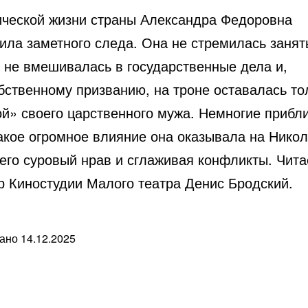
ической жизни страны Александра Федоровна
ила заметного следа. Она не стремилась занят
, не вмешивалась в государственные дела и,
бственному призванию, на троне оставалась то
ой» своего царственного мужа. Немногие приб
акое огромное влияние она оказывала на Никол
его суровый нрав и сглаживая конфликты. Чита
р Киностудии Малого театра Денис Бродский.
вано
14.12.2025
ые