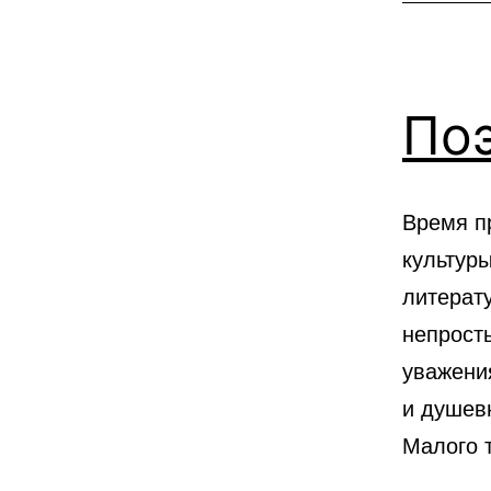
факты
Поэ
Время п
культуры
литерат
непрост
уважени
и душевн
Малого 