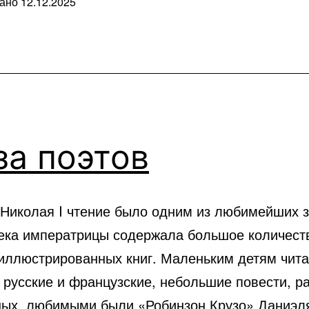
вано
12.12.2025
ые
а поэтов
 Николая I чтение было одним из любимейших з
ека императрицы содержала большое количест
 иллюстрированных книг. Маленьким детям чит
 русские и французские, небольшие повести, р
ных, любимыми были «Робинзон Крузо» Даниэл