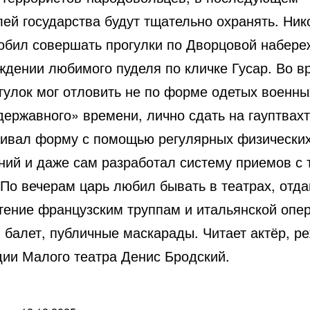
лей государства будут тщательно охранять. Ник
юбил совершать прогулки по Дворцовой набере
ждении любимого пуделя по кличке Гусар. Во в
гулок мог отловить не по форме одетых военны
державного» времени, лично сдать на гауптвахт
ивал форму с помощью регулярных физически
ний и даже сам разработал систему приемов с
 По вечерам царь любил бывать в театрах, отд
тение французским труппам и итальянской опер
 балет, публичные маскарады. Читает актёр, р
дии Малого театра Денис Бродский.