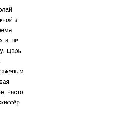
олай
жной в
ремя
х и, не
у. Царь
х
 тяжелым
авая
е, часто
ежиссёр