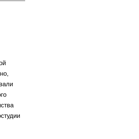
ой
но,
ывали
ого
нства
остудии