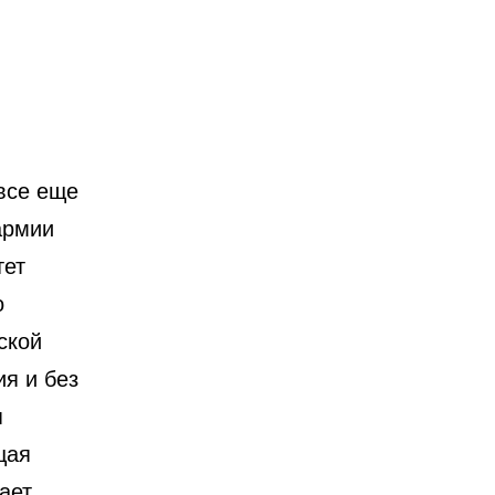
все еще
армии
тет
о
ской
я и без
я
щая
ает