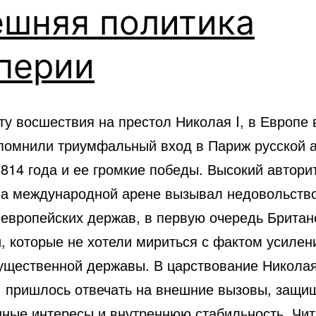
ешняя политика
перии
ту восшествия на престол Николая I, в Европе 
помнили триумфальный вход в Париж русской 
814 года и ее громкие победы. Высокий автори
на международной арене вызывал недовольств
 европейских держав, в первую очередь Британ
, которые не хотели мириться с фактом усилени
гущественной державы. В царствование Никола
и, пришлось отвечать на внешние вызовы, защи
нные интересы и внутреннюю стабильность. Чит