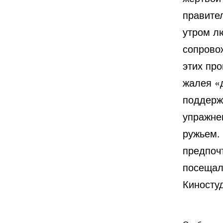
правите
утром л
сопрово
этих про
жалея «
поддерж
упражне
ружьем.
предпоч
посещал
Киносту